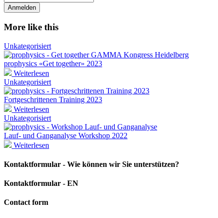
indicates
Address
required
*
More like this
Unkategorisiert
prophysics «Get to­ge­ther» 2023
Weiterlesen
Unkategorisiert
Fortgeschrittenen Training 2023
Weiterlesen
Unkategorisiert
Lauf- und Ganganalyse Workshop 2022
Weiterlesen
Kontaktformular - Wie können wir Sie unterstützen?
Kontaktformular - EN
Contact form