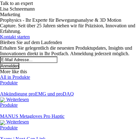
Talk to an expert
Lisa Schneemann
Marketing
Prophysics - Ihr Experte für Bewegungsanalyse & 3D Motion
Capture. Seit über 25 Jahren stehen wir für Präzision, Innovation und
Erfahrung.
Kontakt starten
Bleiben Sie auf dem Laufenden
Erhalten Sie gelegentlich die neuesten Produktupdates, Insights und
Innovationen direkt in Ihr Postfach. Abmeldung jederzeit möglich.
*
Email
indicates
Address
required
*
More like this
All in Produkte
Produkte
Abkündigung proEMG und proDAQ
Weiterlesen
Produkte
MANUS Metagloves Pro Haptic
Weiterlesen
Produkte
Xsens | Next-Gen Link