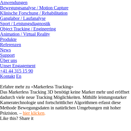
Anwendungen
Bewegungsanalyse / Motion Capture
Klinische Forschung / Rehabilitation
Ganglabor / Laufanalyse
Sport / Leistungsdiagnostik
Object Tracking / Engineering
Animation / Virtual Reality
Produkte
Referenzen
News
Support
Über uns
Unser Engagement
+41 44 315 15 90
Kontakt
En
Erfahre mehr zu «Markerless Tracking»
Das Markerless Tracking 3D benötigt keine Marker mehr und eröffnet
dadurch viele neue Tracking Möglichkeiten. Mithilfe leistungsstarker
Kameratechnologie und fortschrittlicher Algorithmen erfasst diese
Methode Bewegungsdaten in natürlichen Umgebungen mit hoher
Präzision. –
hier klicken
.
Like this? Share it