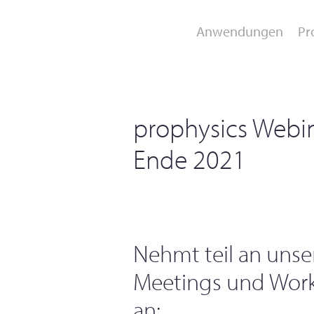
Anwendungen
Pr
Bewegungsanalyse /
Klinische Forschung
prophysics Webi
Motion Capture
Rehabilitation
Ende 2021
Nehmt teil an uns
Meetings und Work
an: