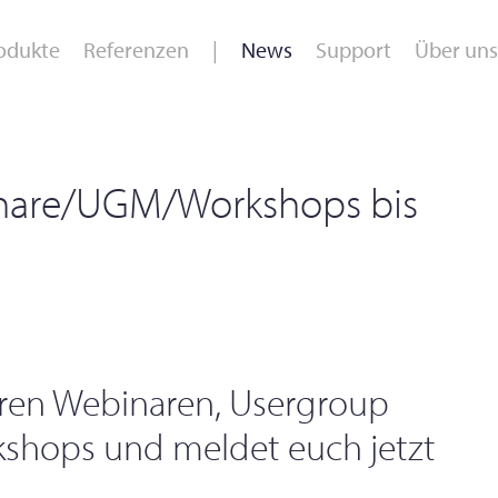
odukte
Referenzen
News
Support
Über uns
 /
Ganglabor /
Sport /
O
nare/UGM/Workshops bis
Laufanalyse
Leistungsdiagnostik
E
eren Webinaren, Usergroup
shops und meldet euch jetzt