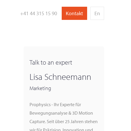
+41 44 315 15 90
Kontakt
En
bject Tracking /
Animation / Virtual
ngineering
Reality
Talk to an expert
Lisa Schneemann
Marketing
Prophysics - Ihr Experte für
Bewegungsanalyse & 3D Motion
Capture. Seit über 25 Jahren stehen
wir für Präzision, Innovation und