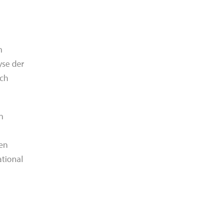
n
yse der
sch
n
hen
ational