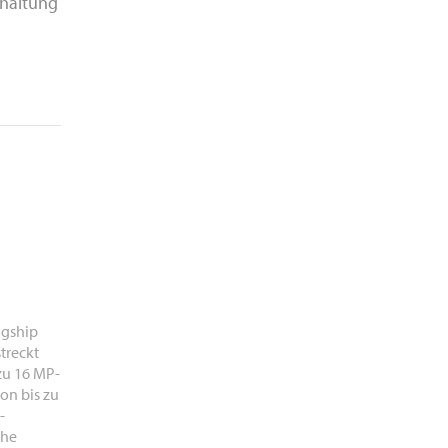
dhaltung
agship
treckt
 zu 16 MP-
on bis zu
-
che