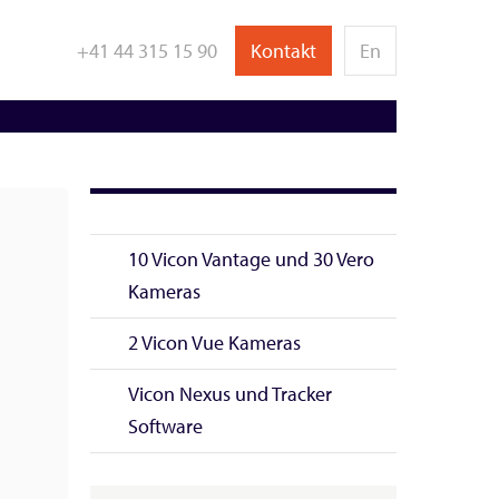
+41 44 315 15 90
Kontakt
En
n
bject Tracking /
Animation / Virtual
ngineering
Reality
10 Vicon Vantage und 30 Vero
Kameras
2 Vicon Vue Kameras
Vicon Nexus und Tracker
Software