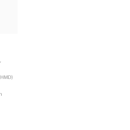
,
 (HMD)
h
g