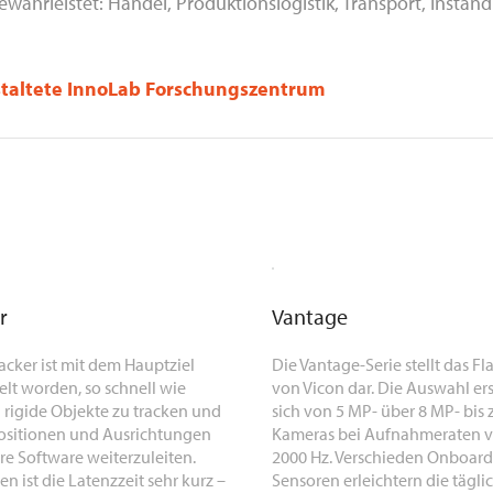
ewährleistet: Handel, Produktionslogistik, Transport, Instan
staltete InnoLab Forschungszentrum
r
Vantage
acker ist mit dem Hauptziel
Die Vantage-Serie stellt das Fl
lt worden, so schnell wie
von Vicon dar. Die Auswahl ers
 rigide Objekte zu tracken und
sich von 5 MP- über 8 MP- bis
ositionen und Ausrichtungen
Kameras bei Aufnahmeraten v
re Software weiterzuleiten.
2000 Hz. Verschieden Onboard
 ist die Latenzzeit sehr kurz –
Sensoren erleichtern die tägli