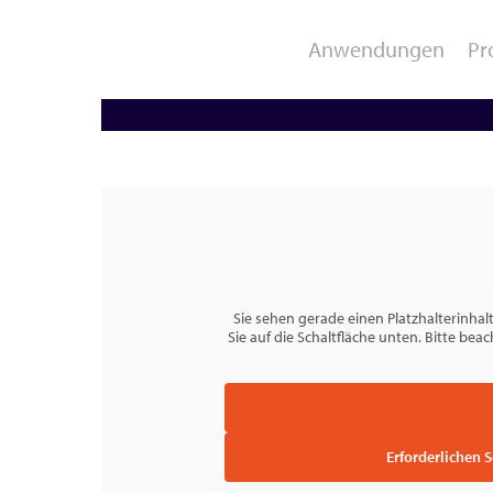
Referenzen
Anwendungen
Pr
TU Dortmund – Lehrst
Bewegungsanalyse /
Klinische Forschung
Motion Capture
Rehabilitation
Sie sehen gerade einen Platzhalterinhal
Sie auf die Schaltfläche unten. Bitte be
Erforderlichen 