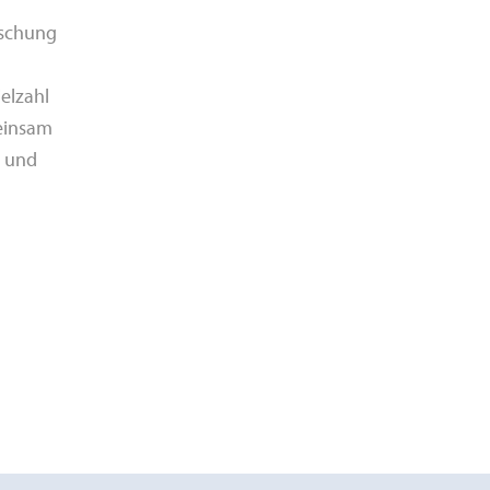
rschung
elzahl
einsam
t und