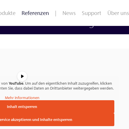
odukte
Referenzen
News
Support
Über uns
uhl für Förder- und Lagerwese
 /
Ganglabor /
Sport /
O
Laufanalyse
Leistungsdiagnostik
E
t von
YouTube
. Um auf den eigentlichen Inhalt zuzugreifen, klicken
achten Sie, dass dabei Daten an Drittanbieter weitergegeben werden.
Mehr Informationen
Inhalt entsperren
Service akzeptieren und Inhalte entsperren