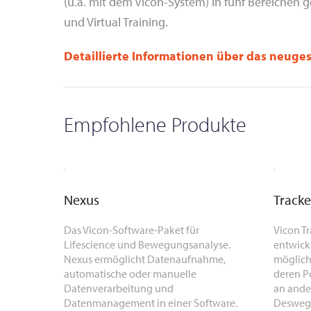
(u.a. mit dem Vicon-System) in fünf Bereichen g
und Virtual Training.
Detaillierte Informationen über das neuge
Empfohlene Produkte
Nexus
Tracke
Das Vicon-Software-Paket für
Vicon Tr
Lifescience und Bewegungsanalyse.
entwicke
Nexus ermöglicht Datenaufnahme,
möglich
automatische oder manuelle
deren P
Datenverarbeitung und
an ande
Datenmanagement in einer Software.
Deswegen