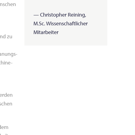
enschen
— Christopher Reining,
M.Sc. Wissenschaftlicher
Mitarbeiter
und zu
lanungs-
chine-
werden
nschen
 dem