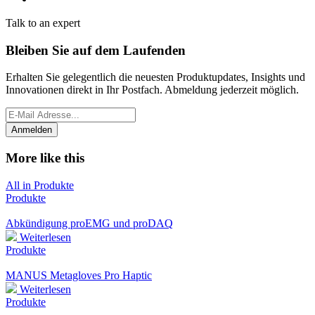
Talk to an expert
Bleiben Sie auf dem Laufenden
Erhalten Sie gelegentlich die neuesten Produktupdates, Insights und
Innovationen direkt in Ihr Postfach. Abmeldung jederzeit möglich.
*
Email
indicates
Address
required
*
More like this
All in Produkte
Produkte
Abkündigung proEMG und proDAQ
Weiterlesen
Produkte
MANUS Metagloves Pro Haptic
Weiterlesen
Produkte